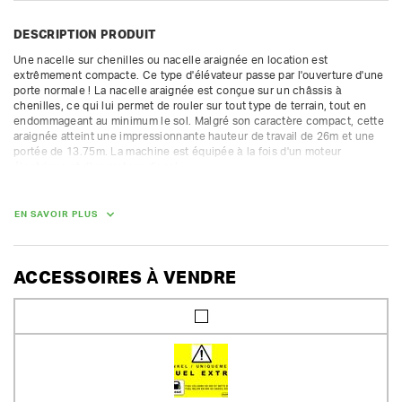
DESCRIPTION PRODUIT
Une nacelle sur chenilles ou nacelle araignée en location est 
extrêmement compacte. Ce type d'élévateur passe par l'ouverture d'une 
porte normale ! La nacelle araignée est conçue sur un châssis à 
chenilles, ce qui lui permet de rouler sur tout type de terrain, tout en 
endommageant au minimum le sol. Malgré son caractère compact, cette 
araignée atteint une impressionnante hauteur de travail de 26m et une 
portée de 13.75m. La machine est équipée à la fois d'un moteur 
électrique et d'un moteur diesel.

Toutes ces caractéristiques rendent cette nacelle sur chenilles 
particulièrement adaptée aux travaux dans et autour de l'habitation ou 
dans tout autre espace réduit. La machine exerce également une faible 
EN SAVOIR PLUS
pression sur le sol et peut donc être utilisée dans des bâtiments 
historiques.

Les nacelles élévatrices peuvent être louées pour de courtes durées.  
ACCESSOIRES À VENDRE
Pour de longues durées, nous proposons des réductions 
supplémentaires.

hauteur de travail max. 25.7 m avec charge de 230 kg

portée horizontale max. 13.75 m

rotation 360°

largeur max. de travail (essieux déployés) : 398 cm

capacité de charge de la plate-forme : 230kg
