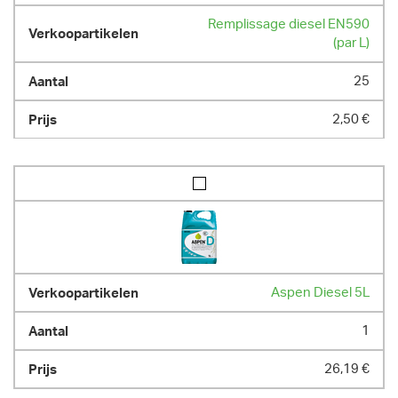
passage min. 99 x199 cm

Remplissage diesel EN590
Bi-Energy : moteur électrique 230V et moteur diesel Kubota 21.6ch
(par L)
DIMENSIONS (L X L X H) :
25
635 cm x 100 cm x 200 cm
POIDS
2,50 €
4365.00 kg
Aspen Diesel 5L
1
26,19 €