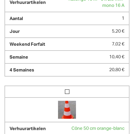
mono 16 A
1
5,20 €
7,02 €
10,40 €
20,80 €
Cône 50 cm orange-blanc