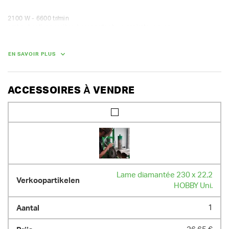
2100 W - 6600 tr/min

embout anti-poussière à raccorder à un aspirateur avec

flexible ø 40 mm
EN SAVOIR PLUS
ACCESSOIRES À VENDRE
Lame diamantée 230 x 22,2
HOBBY Uni.
1