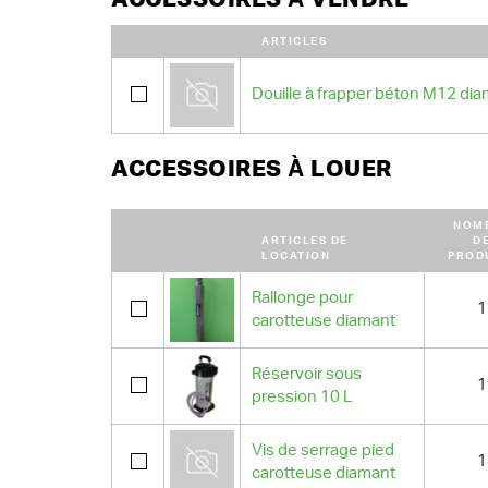
ARTICLES
Douille à frapper béton M12 di
ACCESSOIRES À LOUER
NOM
ARTICLES DE
D
LOCATION
PROD
Rallonge pour
1
carotteuse diamant
Réservoir sous
1
pression 10 L
Vis de serrage pied
1
carotteuse diamant