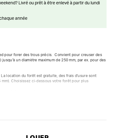
ts chaque année
d pour forer des trous précis.  Convient pour creuser des 
mé) jusqu'à un diamètre maximum de 250 mm, par ex. pour des 
  La location du forêt est gratuite, des frais d'usure sont 
 mm). Choisissez ci-dessous votre forêt pour plus 
rcer de bas en haut.

e 200 mm sur pied, raccord 5/4" m.



LOUER