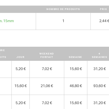
- vitesses :

1 (600 tr/min) pour forêts diam. 100
2 (1200 tr/min) pour forêts diam. 2
NOMBRE DE PRODUITS
PRIX
am. 15mm
1
2,44 
BRE
E
WEEKEND
4
UITS
JOUR
FORFAIT
SEMAINE
SEMAINES
5,20 €
7,02 €
15,60 €
31,20 €
15,60 €
21,06 €
46,80 €
93,60 €
5,20 €
7,02 €
15,60 €
31,20 €