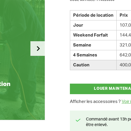
CODE ARTICLE: 114020000
Période de location
Prix
Jour
107,0
Weekend Forfait
144,4
Semaine
321,0
4 Semaines
642,0
Caution
400,0
tion
LOUER MAINTEN
Afficher les accessoires ?
Voir i
Commandé avant 13h pendant la semaine? Livré le jour suivant ou prêt à
être enlevé.