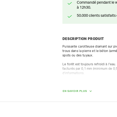
Commandé pendant le weekend? Livré ou prêt à être enlevé à partir du lundi
à 12h30.
50.000 clients satisfai
DESCRIPTION PRODUIT
Puissante carotteuse diamant sur pie
trous dans la pierre et le béton (ar
spots ou des tuyaux.  

Le forêt est toujours refroidi à l'eau.
facturés par 0,1 mm (minimum de 0,5
d'informations.

La perceuse ne convient pas pour pe
Carotteuse diamant grand mod. jusqu
2300 W - 220 V - 450-900 tr/min

broches de serrage 5/4"

EN SAVOIR PLUS
raccord robinet 3/4" VR inclus

pied réglable selon différents angles
rondelle de détente incl.

1 rondelle de déconnexion incl.
