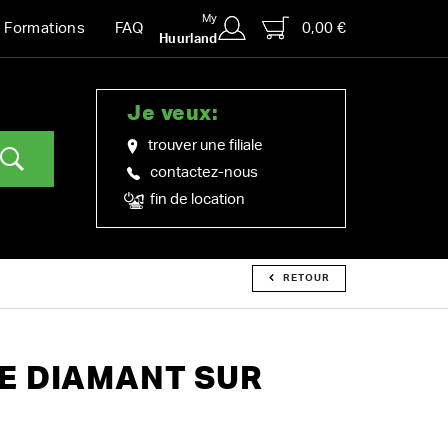
My
0,00 €
Formations
FAQ
Huurland
Je veux:
trouver une filiale
contactez-nous
fin de location
RETOUR
E DIAMANT SUR