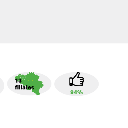
13
filiales
94%