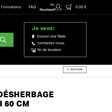
My
0,00 €
Formations
FAQ
Huurland
Je veux:
trouver une filiale
contactez-nous
fin de location
RETOUR
 DÉSHERBAGE
I 60 CM