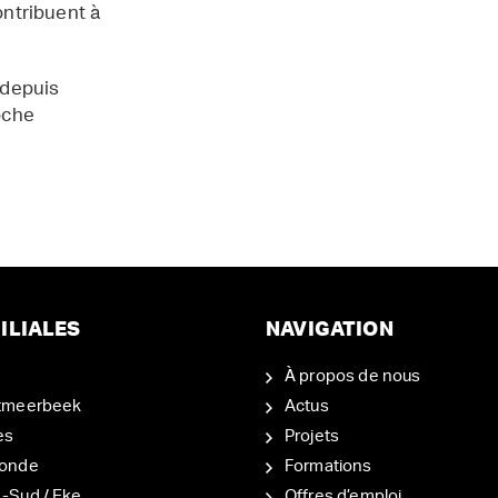
contribuent à
 depuis
oche
ILIALES
NAVIGATION
À propos de nous
tmeerbeek
Actus
es
Projets
onde
Formations
-Sud / Eke
Offres d’emploi