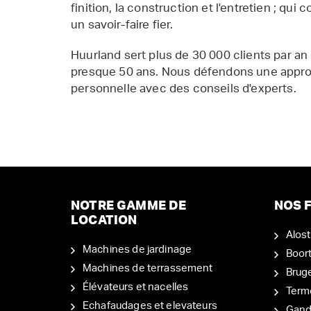
finition, la construction et l'entretien ; qui 
un savoir-faire fier.
Huurland sert plus de 30 000 clients par an
presque 50 ans. Nous défendons une appr
personnelle avec des conseils d'experts.
NOTRE GAMME DE
NOS F
LOCATION
Alost
Machines de jardinage
Boor
Machines de terrassement
Brug
Élévateurs et nacelles
Term
Echafaudages et elevateurs
Gand