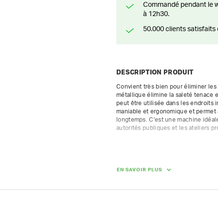
Commandé pendant le weekend? Livré ou prêt à être enlevé à partir du lundi
à 12h30.
50.000 clients satisfai
DESCRIPTION PRODUIT
Convient très bien pour éliminer les
métallique élimine la saleté tenace 
peut être utilisée dans les endroits
maniable et ergonomique et permet à 
longtemps. C'est une machine idéale
autorités publiques et les ateliers pr
Caractéristiques techniques

Largeur de balayage : 60 cm

Moteur : Honda GX 160 4 kW (5,5 ch)
Entraînement de la brosse : mécaniq
EN SAVOIR PLUS
Réglage : inclinable sans outil

Guidon réglable en hauteur en conti
Roues réglables en hauteur