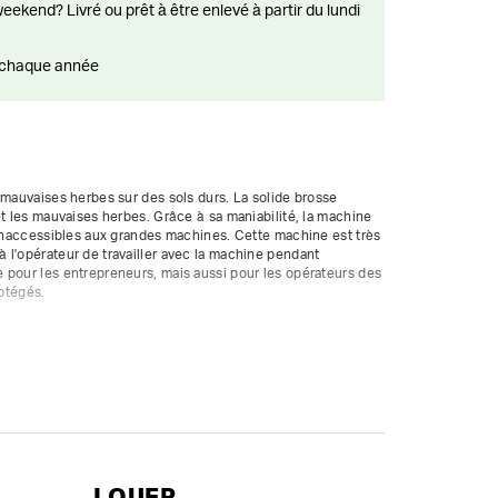
ts chaque année
 mauvaises herbes sur des sols durs. La solide brosse 
et les mauvaises herbes. Grâce à sa maniabilité, la machine 
 inaccessibles aux grandes machines. Cette machine est très 
l'opérateur de travailler avec la machine pendant 
 pour les entrepreneurs, mais aussi pour les opérateurs des 
otégés.



ue

nu

LOUER