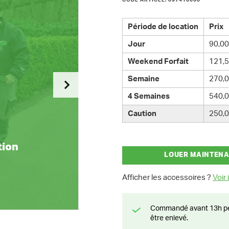
CODE ARTICLE: 097410000
Période de location
Prix
Jour
90,00
Weekend Forfait
121,5
Semaine
270,0
4 Semaines
540,0
Caution
250,0
tion
LOUER MAINTEN
Afficher les accessoires ?
Voir i
Commandé avant 13h pendant la semaine? Livré le jour suivant ou prêt à
être enlevé.