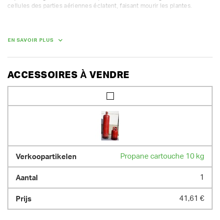
cellules des parties aériennes éclatent, faisant mourir les plantes.

- largeur de travail 15 cm

- consommation de gaz : 0,8-1,5 kg/h gaz propane
EN SAVOIR PLUS
ACCESSOIRES À VENDRE
Propane cartouche 10 kg
1
41,61 €