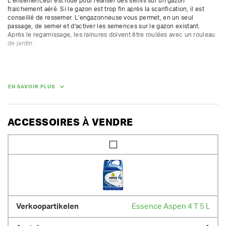
L'ensemenceur est loué pour réaliser des semis sur un gazon 
fraîchement aéré. Si le gazon est trop fin après la scarification, il est 
conseillé de ressemer. L'engazonneuse vous permet, en un seul 
passage, de semer et d'activer les semences sur le gazon existant. 
Après le regarnissage, les rainures doivent être roulées avec un rouleau 
de jardin.

4 temps - 5,5 ch HONDA

largeur de travail 60 cm
EN SAVOIR PLUS
DIMENSIONS (L X L X H) :
190 cm x 80 cm x 70 cm
POIDS
ACCESSOIRES À VENDRE
70.00 kg
Essence Aspen 4 T 5 L