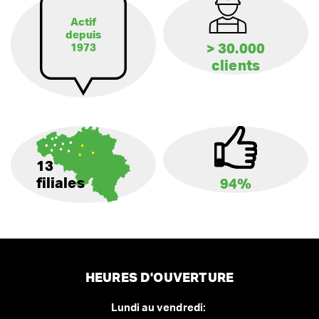
Actif
depuis
> 30.000
1973
clients
13
filiales
94%
HEURES D'OUVERTURE
Lundi au vendredi: