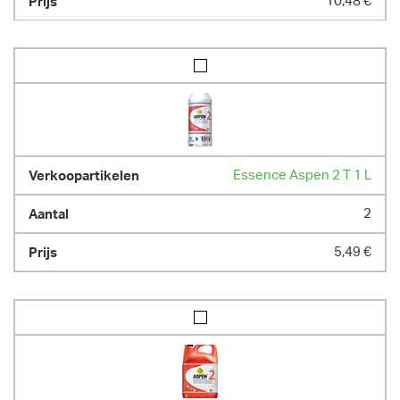
10,48 €
Essence Aspen 2 T 1 L
2
5,49 €