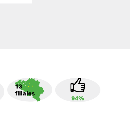
13
filiales
94%