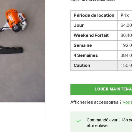
CODE ARTICLE: 093010000
Période de location
Prix
Jour
64,00
Weekend Forfait
86,40
Semaine
192,0
4 Semaines
384,0
Caution
150,0
LOUER MAINTEN
Afficher les accessoires ?
Voir i
Commandé avant 13h pendant la semaine? Livré le jour suivant ou prêt à
être enlevé.