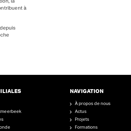
ion, la
contribuent à
 depuis
oche
ILIALES
NAVIGATION
À propos de nous
tmeerbeek
Actus
es
Projets
onde
Formations