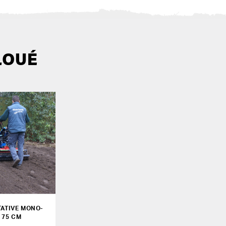
LOUÉ
TATIVE MONO-
 75 CM