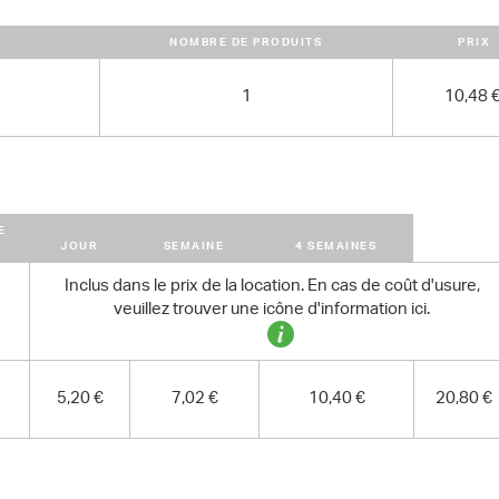
NOMBRE DE PRODUITS
PRIX
1
10,48 
E
S
JOUR
SEMAINE
4 SEMAINES
Inclus dans le prix de la location. En cas de coût d'usure,
veuillez trouver une icône d'information ici.
5,20 €
7,02 €
10,40 €
20,80 €