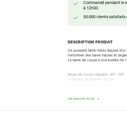
Commandé pendant le weekend? Livré ou prêt à être enlevé à partir du lundi
à 12h30.
50.000 clients satisfai
DESCRIPTION PRODUIT
Ce puissant taille-haies équipé d'un
l'entretien des haies hautes et larges
La barre de coupe a une portée de 135
Angle de coupe réglable -45° - 90°

Longueur de la lame : 50 cm

Harnais inclus
DIMENSIONS (L X L X H) :
EN SAVOIR PLUS
162 cm x 30 cm x 30 cm
POIDS
2.60 kg