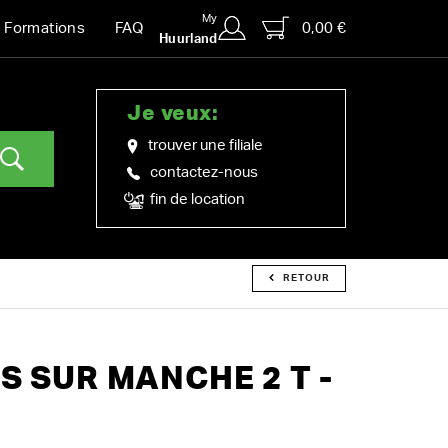
My
0,00 €
Formations
FAQ
Huurland
Je veux:
trouver une filiale
contactez-nous
fin de location
RETOUR
S SUR MANCHE 2 T -