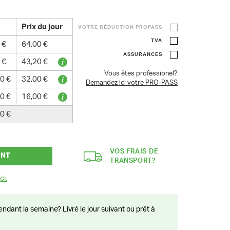
Prix du jour
VOTRE RÉDUCTION PROPASS
TVA
 €
64,00 €
ASSURANCES
 €
43,20 €
Vous êtes professionel?
0 €
32,00 €
Demandez ici votre PRO-PASS
0 €
16,00 €
0 €
VOS FRAIS DE
ANT
TRANSPORT?
ci.