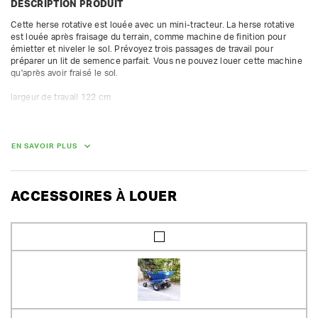
DESCRIPTION PRODUIT
Cette herse rotative est louée avec un mini-tracteur. La herse rotative 
est louée après fraisage du terrain, comme machine de finition pour 
émietter et niveler le sol. Prévoyez trois passages de travail pour 
préparer un lit de semence parfait. Vous ne pouvez louer cette machine 
qu'après avoir fraisé le sol.

largeur de travail 122 cm

largeur totale du rouleau : 132 cm

nombre de dents : 14

profondeur maximale 16 cm

lame niveleuse + rouleau rotatif réglables

EN SAVOIR PLUS
àpd. tracteur 16 ch (tracteur à louer séparément)

tourne à 540 tr/min

En cas de location avec le tracteur de Huurland, Huurland fournit le 
ACCESSOIRES À LOUER
cardan adapté avec goupille de cisaillement.

En cas de location séparée, Huurland ne prévoit pas de cardan. Le client 
utilise alors son propre cardan avec goupille de cisaillement. À défaut, la 
couverture d'assurances expire.
POIDS
250.00 kg