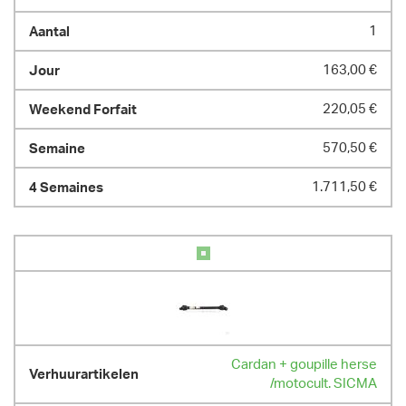
1
163,00 €
220,05 €
570,50 €
1.711,50 €
Cardan + goupille herse
/motocult. SICMA