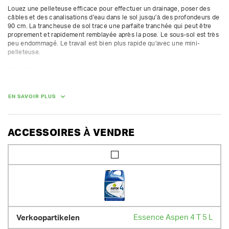
Louez une pelleteuse efficace pour effectuer un drainage, poser des 
câbles et des canalisations d'eau dans le sol jusqu'à des profondeurs de 
90 cm. La trancheuse de sol trace une parfaite tranchée qui peut être 
proprement et rapidement remblayée après la pose. Le sous-sol est très 
peu endommagé. Le travail est bien plus rapide qu'avec une mini-
pelleteuse.

Caractéristiques techniques :

Vitesse en avant 55 m/min

Vitesse en arrière 27 m/min

Vitesse de travail selon la composition du sol et la profondeur de la 
EN SAVOIR PLUS
tranchée

Profondeur de tranchée max. : 90 cm

Largeur de tranchée : 10 cm

Moteur à essence 16 ch

ACCESSOIRES À VENDRE
Transmission hydraulique

À utiliser uniquement sur un sol sans pierre !
DIMENSIONS (L X L X H) :
228 cm x 91 cm x 117 cm
POIDS
726.00 kg
Essence Aspen 4 T 5 L