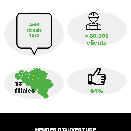
Actif
depuis
> 30.000
1973
clients
13
filiales
94%
HEURES D'OUVERTURE