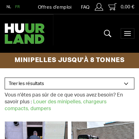
0,00 €
NL
FR
Offres d’emploi
FAQ
MINIPELLES JUSQU'À 8 TONNES
Vous n'êtes pas sûr de ce que vous avez besoin? En
savoir plus :
Louer des minipelles, chargeurs
compacts, dumpers