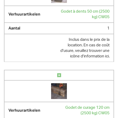
- capacité du réservoir à carburant : 45 L

- max 8 heures au compteur par jour / 10.8 heures par week-end / 40h 
Godet à dents 50 cm (2500
par semaine ; heures supplémentaires facturées au prorata
kg) CW05
DIMENSIONS (L X L X H) :
1
304 cm x 140 cm x 242 cm
POIDS
Inclus dans le prix de la
location. En cas de coût
2600.00 kg
d'usure, veuillez trouver une
icône d'information ici.
Godet de curage 120 cm
(2500 kg) CW05