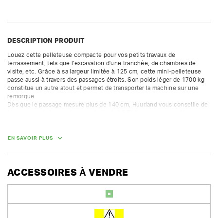
DESCRIPTION PRODUIT
Louez cette pelleteuse compacte pour vos petits travaux de 
terrassement, tels que l'excavation d'une tranchée, de chambres de 
visite, etc. Grâce à sa largeur limitée à 125 cm, cette mini-pelleteuse 
passe aussi à travers des passages étroits. Son poids léger de 1700 kg 
constitue un autre atout et permet de transporter la machine sur une 
remorque.

Dès que le passage mesure plus de 140 cm, Huurland vous conseille de 
louer une pelleteuse plus grande (àpd. 2,5 T). Il ne vous en coûtera pas 
beaucoup plus, mais le rendement sera bien meilleur.

Les chenilles peuvent être rétractés jusqu'à 100 cm.

EN SAVOIR PLUS
profondeur d'excavation max 246 cm

hauteur de déversement max 252 cm

ACCESSOIRES À VENDRE
Bacs gratuits au choix toujours inclus :

- Bac de tranchées : 20 cm

- Godet à dents : 40 cm

- Godet de curage : 80 cm

- capacité du réservoir à carburant : 19 L
