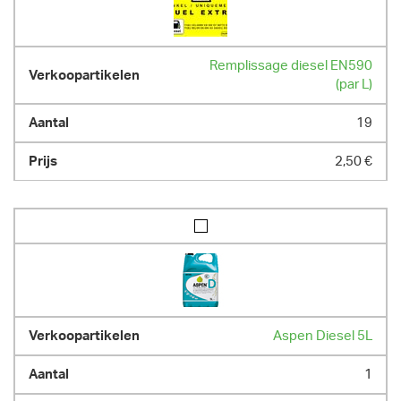
- max 8 heures au compteur par jour / 10.8 heures par week-end / 40h 
par semaine ; heures supplémentaires facturées au prorata
DIMENSIONS (L X L X H) :
Remplissage diesel EN590
(par L)
397 cm x 124 cm x 234 cm
POIDS
19
1700.00 kg
2,50 €
Aspen Diesel 5L
1