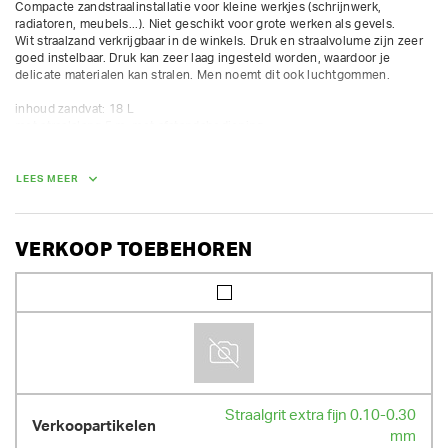
Compacte zandstraalinstallatie voor kleine werkjes (schrijnwerk, 
radiatoren, meubels...). Niet geschikt voor grote werken als gevels.

Wit straalzand verkrijgbaar in de winkels. Druk en straalvolume zijn zeer 
goed instelbaar. Druk kan zeer laag ingesteld worden, waardoor je 
delicate materialen kan stralen. Men noemt dit ook luchtgommen.

inhoud zandvat: 18 L

met straalslang 5 m, met afstandsbediening

straalbuis 4 mm, voor aansluiting op compressor 1000 L/min, 
luchtverbruik 850 L/min

druk regelbaar van 0.5 tot 7 bar met compressor 1000L/min

LEES MEER
incl. gelaatsscherm (excl. beschermplexi)
VERKOOP TOEBEHOREN
Straalgrit extra fijn 0.10-0.30
mm