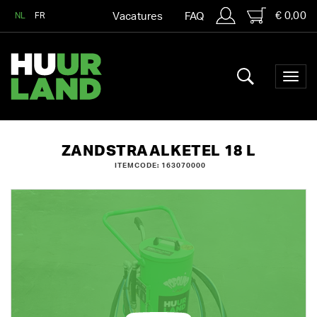
€ 0,00
NL
FR
Vacatures
FAQ
ZANDSTRAALKETEL 18 L
ITEMCODE: 163070000