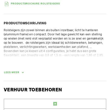
PRODUCTBROCHURE ROLSTEIGERS
PRODUCTOMSCHRIJVING
Rolsteigers zijn zowel binnen als buiten inzetbaar, licht te hanteren 
(aluminium frame) en compact. Door het lage gewicht kan een stelling 
op wielen (met rem) vlot verplaatst worden en is ze snel en gemakkelijk 
op te bouwen.  de rolsteigers zijn ideaal bij schilderwerken, behangen, 
pleisteren, verlichtingswerken, werkzaamheden aan plafond, ... 
Bovendien kan je kiezen uit 4 configuraties, je hebt dus een grote 
flexibiliteit : een breedte van 0,8 of 1,5 m - een lengte van 1,80 of 2,85 
m.

Alle onderdelen (plateaus, leuningen, kantplanken en zijsteunen) zijn 
inbegrepen in de prijs.

LEES MEER
steigerhoogte: 7,60 m

stahoogte: 6,35 m

werkhoogte: 8,35 m

VERHUUR TOEBEHOREN
stellingbreedte: 1,5 m