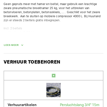
Geen gepruts meer met hamer en beitel, maar gebruik een krachtige 
zware pneumatische breekhamer 25 kg, voor het uitbreken van 
betonvloeren, betonplaten, betonsokkels, ... .  Geschikt voor het zware 
breekwerk.  Aan te sluiten op mobiele compressor 4000 L. Bij Huurland 
zijn er steeds 2 beitels gratis inbegrepen.

incl. 2 beitels

luchtverbruik: 1400 L/min

slagfrequentie: 1250 bpm

slaglengte: 156 mm
LEES MEER
GEWICHT
25.00 kg
VERHUUR TOEBEHOREN
Persluchtslang 3/4" 15m