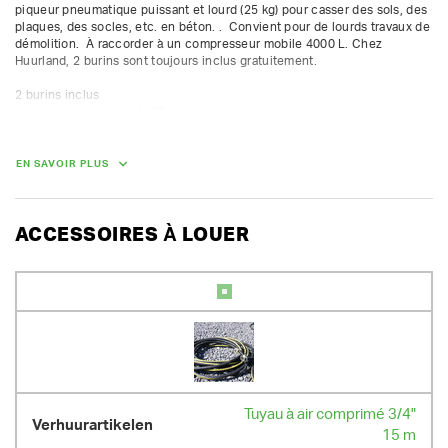
piqueur pneumatique puissant et lourd (25 kg) pour casser des sols, des 
plaques, des socles, etc. en béton. .  Convient pour de lourds travaux de 
démolition.  À raccorder à un compresseur mobile 4000 L. Chez 
Huurland, 2 burins sont toujours inclus gratuitement.

2 burins inclus

consommation d'air : 1400 L/min

fréquence de frappe : 1250 cpm

course : 156 mm
EN SAVOIR PLUS
POIDS
25.00 kg
ACCESSOIRES À LOUER
Tuyau à air comprimé 3/4"
15 m