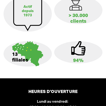
Actif
depuis
> 30.000
1973
clients
13
filiales
94%
HEURES D'OUVERTURE
Lundi au vendredi: