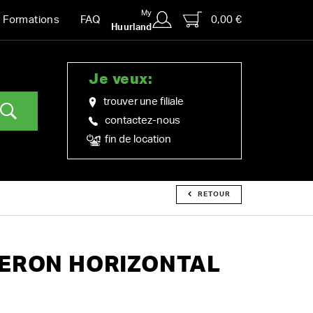
My
0,00 €
Formations
FAQ
Huurland
Je veux:
trouver une filiale
contactez-nous
fin de location
RETOUR
GERON HORIZONTAL