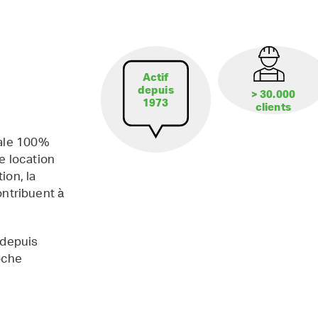
Actif
depuis
> 30.000
1973
clients
iale 100%
e location
ion, la
contribuent à
 depuis
oche