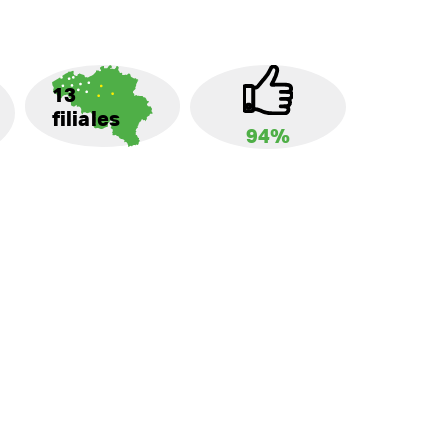
13
filiales
94%