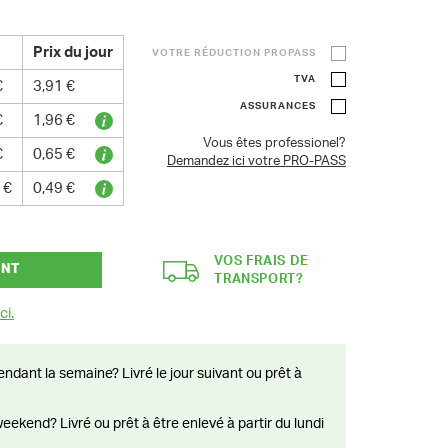
Prix du jour
VOTRE RÉDUCTION PROPASS
TVA
€
3,91 €
ASSURANCES
€
1,96 €
Vous êtes professionel?
€
0,65 €
Demandez ici votre PRO-PASS
 €
0,49 €
VOS FRAIS DE
ANT
TRANSPORT?
ci.