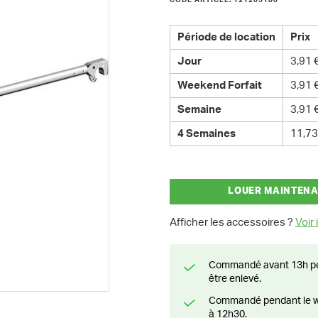
CODE ARTICLE: 121205180
Période de location
Prix
Jour
3,91 
Weekend Forfait
3,91 
Semaine
3,91 
4 Semaines
11,73
LOUER MAINTEN
Afficher les accessoires ?
Voir i
Commandé avant 13h pendant la semaine? Livré le jour suivant ou prêt à
être enlevé.
Commandé pendant le weekend? Livré ou prêt à être enlevé à partir du lundi
à 12h30.