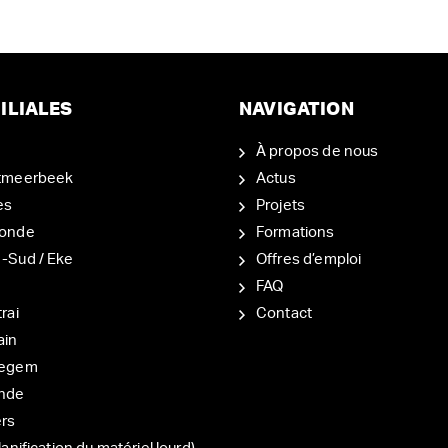
ILIALES
NAVIGATION
À propos de nous
tmeerbeek
Actus
es
Projets
onde
Formations
-Sud / Eke
Offres d’emploi
d
FAQ
rai
Contact
ain
degem
nde
ers