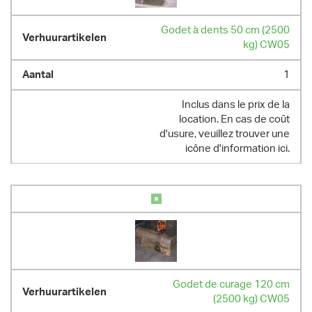
- capacité du réservoir à carburant : 45 L

- max 8 heures au compteur par jour / 10.8 heures par week-end / 40h 
Godet à dents 50 cm (2500
par semaine ; heures supplémentaires facturées au prorata
kg) CW05
DIMENSIONS (L X L X H) :
1
304 cm x 140 cm x 242 cm
POIDS
Inclus dans le prix de la
location. En cas de coût
2600.00 kg
d'usure, veuillez trouver une
icône d'information ici.
Godet de curage 120 cm
(2500 kg) CW05