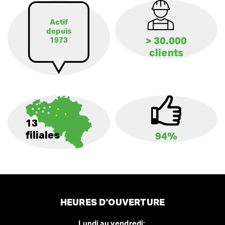
Actif
depuis
> 30.000
1973
clients
13
filiales
94%
HEURES D'OUVERTURE
Lundi au vendredi: