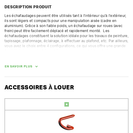
DESCRIPTION PRODUIT
Les échafaudages peuvent être utilisés tant à l'intérieur qu'à l'extérieur, 
ils sont légers et compacts pour une manipulation aisée (cadre en 
aluminium). Grâce à son faible poids, un échafaudage sur roues (avec 
frein) peut être facilement déplacé et rapidement monté.  Les 
échafaudages constituent la solution idéale pour les travaux de peinture, 
tapissage, plafonnage, éclairage, à effectuer au plafond, etc. Par ailleurs, 
vous avez le choix entre 4 configurations, ce qui vous offre une grande 
flexibilité : largeur de 0,8 ou 1,5 m - longueur de 1,80 ou 2,85 m.

Toutes les pièces (plateaux, garde-corps, plinthes et stabilisateurs) sont 
comprises dans le prix.

EN SAVOIR PLUS
hauteur de l'échafaudage : 5,60 m

hauteur plancher : 4,35 m

hauteur de travail : 6,35 m

ACCESSOIRES À LOUER
largeur de l'échafaudage : 0,8 m