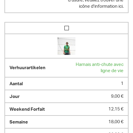
d'usure, veuillez trouver une
icône d'information ici.
Harnais anti-chute avec
ligne de vie
1
9,00 €
12,15 €
18,00 €