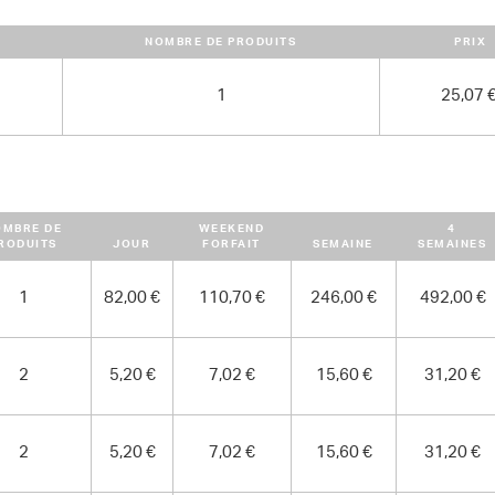
DIMENSIONS (L X L X H) :
NOMBRE DE PRODUITS
PRIX
180 cm x 121 cm x 86 cm
POIDS
1
25,07 
189.00 kg
OMBRE DE
WEEKEND
4
RODUITS
JOUR
FORFAIT
SEMAINE
SEMAINES
1
82,00 €
110,70 €
246,00 €
492,00 €
2
5,20 €
7,02 €
15,60 €
31,20 €
2
5,20 €
7,02 €
15,60 €
31,20 €