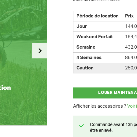
CODE ARTICLE: 091110000
Période de location
Prix
Jour
144,0
Weekend Forfait
194,4
Semaine
432,0
4 Semaines
864,0
Caution
250,0
tion
LOUER MAINTEN
Afficher les accessoires ?
Voir i
Commandé avant 13h pendant la semaine? Livré le jour suivant ou prêt à
être enlevé.