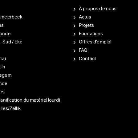
À propos de nous
tmeerbeek
Actus
es
Projets
onde
Formations
-Sud / Eke
Offres d’emploi
d
FAQ
rai
Contact
ain
degem
nde
ers
lanification du matériel lourd)
lles/Zellik