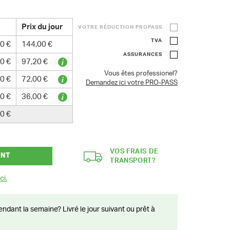
Prix du jour
VOTRE RÉDUCTION PROPASS
TVA
0 €
144,00 €
ASSURANCES
0 €
97,20 €
Vous êtes professionel?
0 €
72,00 €
Demandez ici votre PRO-PASS
0 €
36,00 €
0 €
VOS FRAIS DE
ANT
TRANSPORT?
ci.