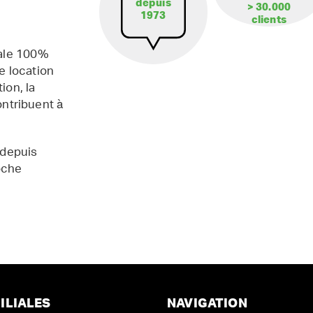
depuis
> 30.000
1973
clients
iale 100%
e location
ion, la
contribuent à
 depuis
oche
ILIALES
NAVIGATION