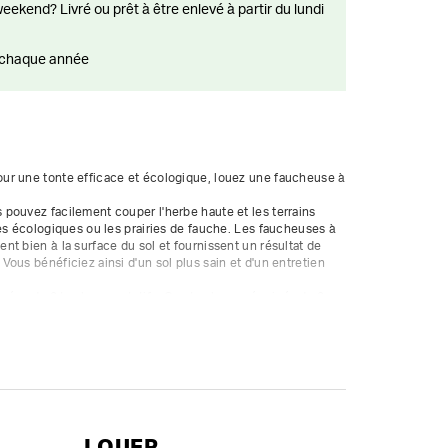
ts chaque année
r une tonte efficace et écologique, louez une faucheuse à 
pouvez facilement couper l'herbe haute et les terrains 
es écologiques ou les prairies de fauche. Les faucheuses à 
t bien à la surface du sol et fournissent un résultat de 
ous bénéficiez ainsi d'un sol plus sain et d'un entretien 
ées de 2 tambours rotatifs. Ces tambours, équipés de 2 
jettent immédiatement l’herbe coupée sur un andain 
toyage de l’herbe coupée.

LOUER