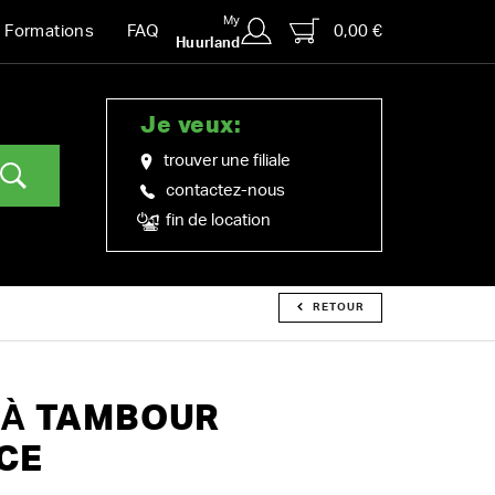
My
0,00 €
Formations
FAQ
Huurland
Je veux:
trouver une filiale
contactez-nous
fin de location
RETOUR
 À TAMBOUR
CE