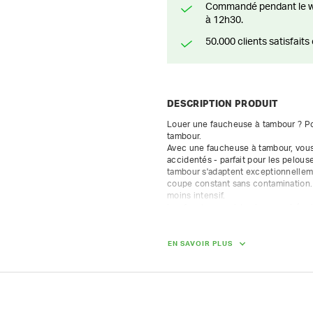
Commandé pendant le weekend? Livré ou prêt à être enlevé à partir du lundi
à 12h30.
50.000 clients satisfai
DESCRIPTION PRODUIT
Louer une faucheuse à tambour ? Pou
tambour. 

Avec une faucheuse à tambour, vous 
accidentés - parfait pour les pelous
tambour s'adaptent exceptionnellemen
coupe constant sans contamination. V
moins intensif.

Les faucheuses à tambour sont équip
couteaux pivotants par tambour, pro
intermédiaire, ce qui facilite le net
EN SAVOIR PLUS
Largeur de travail : 121 cm

Hauteur de coupe : 3,5 cm

Poids : 65 kg

Puissance : 11,3 kW