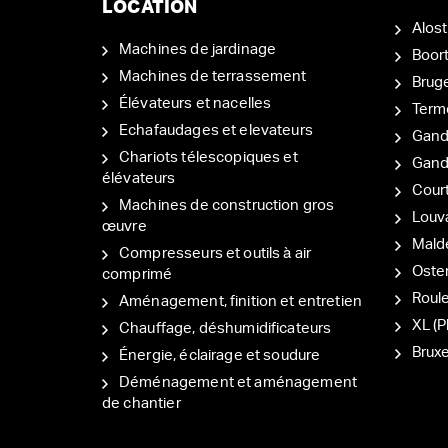
LOCATION
Alost
Machines de jardinage
Boor
Machines de terrassement
Brug
Élévateurs et nacelles
Term
Echafaudages et elevateurs
Gand
Chariots télescopiques et
Gan
élévateurs
Court
Machines de construction gros
Louv
œuvre
Mal
Compresseurs et outils à air
Oste
comprimé
Roul
Aménagement, finition et entretien
XL (P
Chauffage, déshumidificateurs
Bruxe
Énergie, éclairage et soudure
Déménagement et aménagement
de chantier