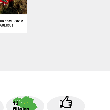
UR 13CH 60CM
AULIQUE
13
filiales