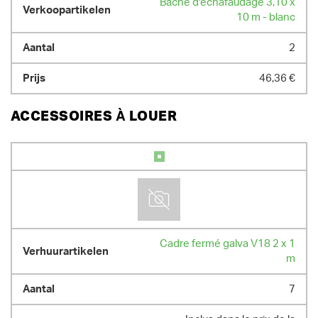
Bâche d'échafaudage 3,10 x
10 m - blanc
2
46,36 €
ACCESSOIRES À LOUER
Cadre fermé galva V18 2 x 1
m
7