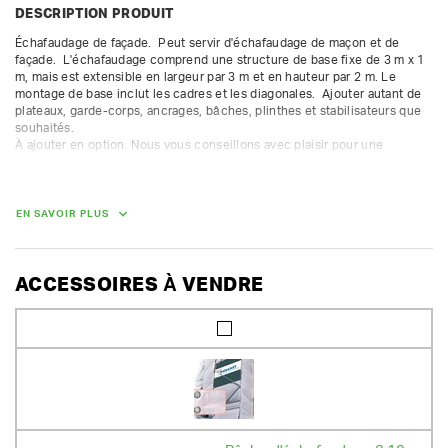
DESCRIPTION PRODUIT
Échafaudage de façade.  Peut servir d'échafaudage de maçon et de 
façade.  L'échafaudage comprend une structure de base fixe de 3 m x 1 
m, mais est extensible en largeur par 3 m et en hauteur par 2 m. Le 
montage de base inclut les cadres et les diagonales.  Ajouter autant de 
plateaux, garde-corps, ancrages, bâches, plinthes et stabilisateurs que 
souhaités.

À ajouter en option. Nous vous conseillons avec plaisir pour une 
structure correcte.

La caution des pièces gratuites n'est pas compris dans la caution 
proposée. Nous facturons une caution supplémentaire pour les autres 
pièces.

EN SAVOIR PLUS
Classe 4 (300 kg/m²) - fourni avec les cadres ouverts et fermés.  
Convient uniquement pour une installation fixe.
ACCESSOIRES À VENDRE