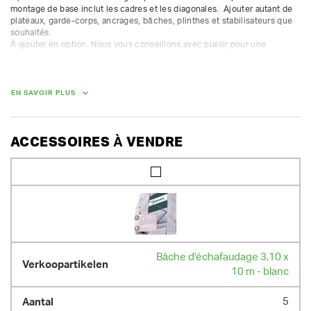
montage de base inclut les cadres et les diagonales.  Ajouter autant de 
plateaux, garde-corps, ancrages, bâches, plinthes et stabilisateurs que 
souhaités.

À ajouter en option. Nous vous conseillons avec plaisir pour une 
structure correcte.

La caution des pièces gratuites n'est pas compris dans la caution 
proposée. Nous facturons une caution supplémentaire pour les autres 
pièces.

EN SAVOIR PLUS
Classe 4 (300 kg/m²) - fourni avec les cadres ouverts et fermés.  
Convient uniquement pour une installation fixe.
ACCESSOIRES À VENDRE
Bâche d'échafaudage 3,10 x
10 m - blanc
5