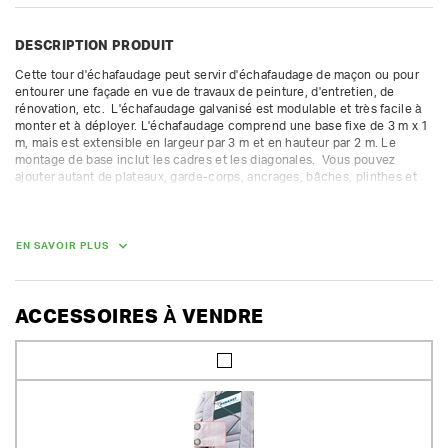
DESCRIPTION PRODUIT
Cette tour d'échafaudage peut servir d'échafaudage de maçon ou pour 
entourer une façade en vue de travaux de peinture, d'entretien, de 
rénovation, etc.  L'échafaudage galvanisé est modulable et très facile à 
monter et à déployer. L'échafaudage comprend une base fixe de 3 m x 1 
m, mais est extensible en largeur par 3 m et en hauteur par 2 m. Le 
montage de base inclut les cadres et les diagonales.  Vous pouvez 
ajouter autant de plateaux, garde-corps, ancrages, bâches, plinthes et 
stabilisateurs que vous souhaitez. Nous vous conseillons avec plaisir 
pour une structure correcte.

La caution des pièces gratuites n'est pas compris dans la caution 
proposée. Nous facturons une caution supplémentaire pour les autres 
EN SAVOIR PLUS
pièces.

Classe 4 (300 kg/m²) - fourni avec les cadres ouverts et fermés.  
Convient uniquement pour une installation fixe.
ACCESSOIRES À VENDRE