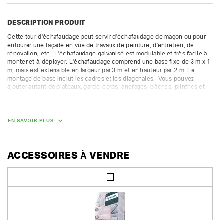
DESCRIPTION PRODUIT
Cette tour d'échafaudage peut servir d'échafaudage de maçon ou pour 
entourer une façade en vue de travaux de peinture, d'entretien, de 
rénovation, etc.  L'échafaudage galvanisé est modulable et très facile à 
monter et à déployer. L'échafaudage comprend une base fixe de 3 m x 1 
m, mais est extensible en largeur par 3 m et en hauteur par 2 m. Le 
montage de base inclut les cadres et les diagonales.  Vous pouvez 
ajouter autant de plateaux, garde-corps, ancrages, bâches, plinthes et 
stabilisateurs que vous souhaitez. Nous vous conseillons avec plaisir 
pour une structure correcte.

La caution des pièces gratuites n'est pas compris dans la caution 
proposée. Nous facturons une caution supplémentaire pour les autres 
EN SAVOIR PLUS
pièces.

Classe 4 (300 kg/m²) - fourni avec les cadres ouverts et fermés.  
Convient uniquement pour une installation fixe.
ACCESSOIRES À VENDRE