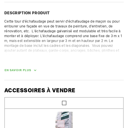
DESCRIPTION PRODUIT
Cette tour d'échafaudage peut servir d'échafaudage de maçon ou pour 
entourer une façade en vue de travaux de peinture, d'entretien, de 
rénovation, etc.  L'échafaudage galvanisé est modulable et très facile à 
monter et à déployer. L'échafaudage comprend une base fixe de 3 m x 1 
m, mais est extensible en largeur par 3 m et en hauteur par 2 m. Le 
montage de base inclut les cadres et les diagonales.  Vous pouvez 
ajouter autant de plateaux, garde-corps, ancrages, bâches, plinthes et 
stabilisateurs que vous souhaitez. Nous vous conseillons avec plaisir 
pour une structure correcte.

La caution des pièces gratuites n'est pas compris dans la caution 
proposée. Nous facturons une caution supplémentaire pour les autres 
EN SAVOIR PLUS
pièces.

Classe 4 (300 kg/m²) - fourni avec les cadres ouverts et fermés.  
Convient uniquement pour une installation fixe.
ACCESSOIRES À VENDRE