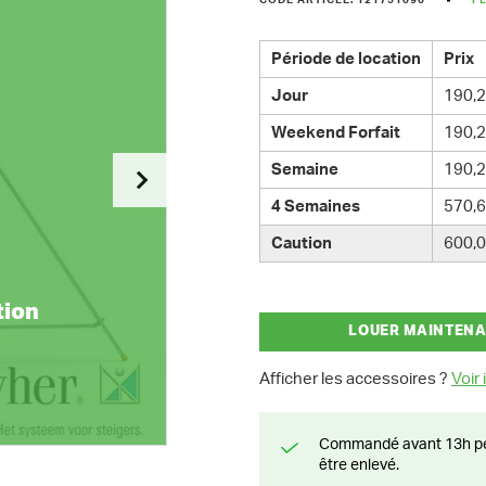
CODE ARTICLE: 121751090
P
Période de location
Prix
Jour
190,2
Weekend Forfait
190,2
Semaine
190,2
4 Semaines
570,6
Caution
600,0
tion
LOUER MAINTEN
Afficher les accessoires ?
Voir i
Commandé avant 13h pendant la semaine? Livré le jour suivant ou prêt à
être enlevé.