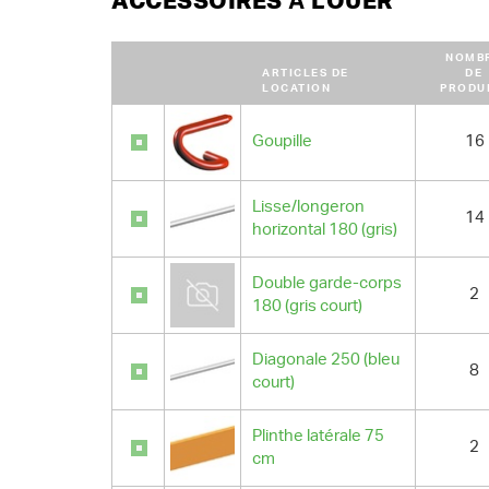
ACCESSOIRES À LOUER
NOMB
ARTICLES DE
DE
LOCATION
PRODU
Goupille
16
Lisse/longeron
14
horizontal 180 (gris)
Double garde-corps
2
180 (gris court)
Diagonale 250 (bleu
8
court)
Plinthe latérale 75
2
cm