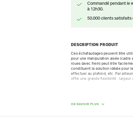
Commandé pendant le weekend? Livré ou prêt à être enlevé à partir du lundi
à 12h30.
50.000 clients satisfai
DESCRIPTION PRODUIT
Ces échafaudages peuvent être utilis
pour une manipulation aisée (cadre e
roues (avec frein) peut être facile
constituent la solution idéale pour l
effectuer au plafond, etc. Par ailleu
offre une grande flexibilité : largeur
Toutes les pièces (plateaux, garde-co
hauteur de l'échafaudage : 9,60 m

hauteur plancher : 8,35 m

EN SAVOIR PLUS
hauteur de travail : 10,35 m

largeur de l'échafaudage : 0,8 m