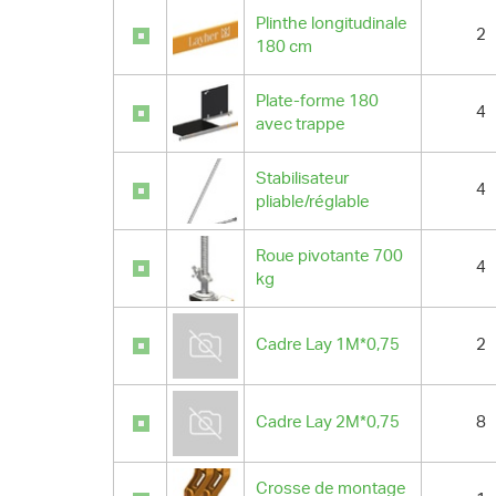
Plinthe longitudinale
2
180 cm
Plate-forme 180
4
avec trappe
Stabilisateur
4
pliable/réglable
Roue pivotante 700
4
kg
Cadre Lay 1M*0,75
2
Cadre Lay 2M*0,75
8
Crosse de montage