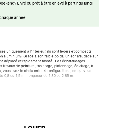
ts chaque année
és uniquement à l'intérieur, ils sont légers et compacts 
n aluminium). Grâce à son faible poids, un échafaudage sur 
ment déplacé et rapidement monté.  Les échafaudages 
es travaux de peinture, tapissage, plafonnage, éclairage, à 
rs, vous avez le choix entre 4 configurations, ce qui vous 
 de 0,8 ou 1,5 m - longueur de 1,80 ou 2,85 m.

rps, plinthes et stabilisateurs) sont comprises dans le prix.
