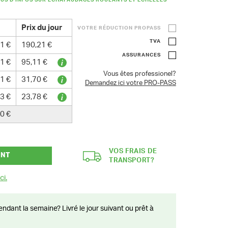
LUS D'INFOS SUR ÉCHAFAUDAGES ROULANTS ET ÉCHELLES
Prix du jour
VOTRE RÉDUCTION PROPASS
TVA
1 €
190,21 €
ASSURANCES
1 €
95,11 €
Vous êtes professionel?
1 €
31,70 €
Demandez ici votre PRO-PASS
3 €
23,78 €
0 €
VOS FRAIS DE
ANT
TRANSPORT?
ci.