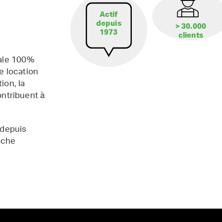
Actif
depuis
> 30.000
1973
clients
iale 100%
e location
ion, la
contribuent à
 depuis
oche