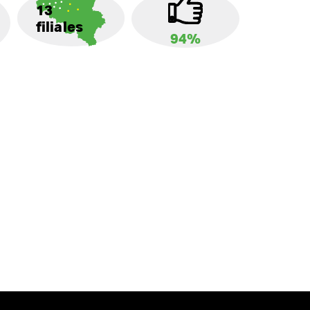
13
filiales
94%