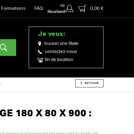
My
0,00 €
Formations
FAQ
Huurland
Je veux:
trouver une filiale
contactez-nous
fin de location
RETOUR
M
 180 X 80 X 900 :