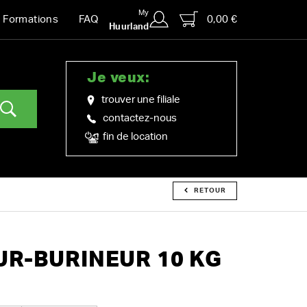
My
0,00 €
Formations
FAQ
Huurland
Je veux:
trouver une filiale
contactez-nous
fin de location
RETOUR
R-BURINEUR 10 KG