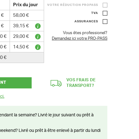
Prix du jour
VOTRE RÉDUCTION PROPASS
TVA
 €
58,00 €
ASSURANCES
 €
39,15 €
Vous êtes professionel?
0 €
29,00 €
Demandez ici votre PRO-PASS
0 €
14,50 €
0 €
VOS FRAIS DE
ANT
TRANSPORT?
ci.