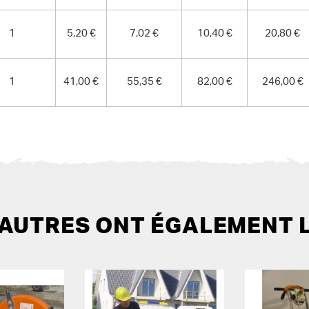
1
5,20 €
7,02 €
10,40 €
20,80 €
1
41,00 €
55,35 €
82,00 €
246,00 €
 AUTRES ONT ÉGALEMENT 