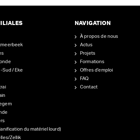
ILIALES
NAVIGATION
À propos de nous
tmeerbeek
Actus
es
Projets
onde
Formations
-Sud / Eke
Offres d’emploi
d
FAQ
rai
Contact
ain
degem
nde
ers
lanification du matériel lourd)
lles/Zellik