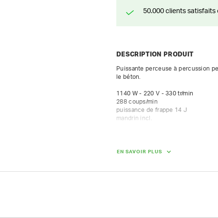
50.000 clients satisfai
DESCRIPTION PRODUIT
Puissante perceuse à percussion per
le béton. 

1140 W - 220 V - 330 tr/min

288 coups/min

puissance de frappe 14 J

mandrin incl.
POIDS
EN SAVOIR PLUS
8.50 kg