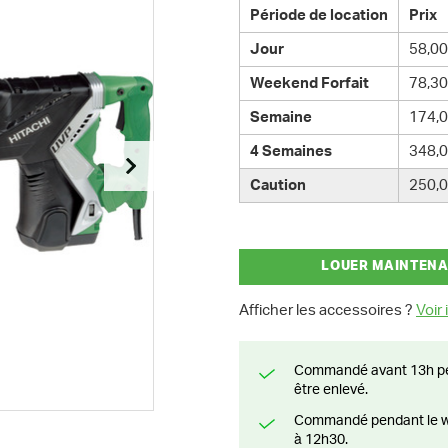
Période de location
Prix
Jour
58,00
Weekend Forfait
78,30
Semaine
174,0
4 Semaines
348,0
Caution
250,0
LOUER MAINTEN
Afficher les accessoires ?
Voir i
Commandé avant 13h pendant la semaine? Livré le jour suivant ou prêt à
être enlevé.
Commandé pendant le weekend? Livré ou prêt à être enlevé à partir du lundi
à 12h30.