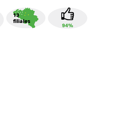
13
filiales
94%