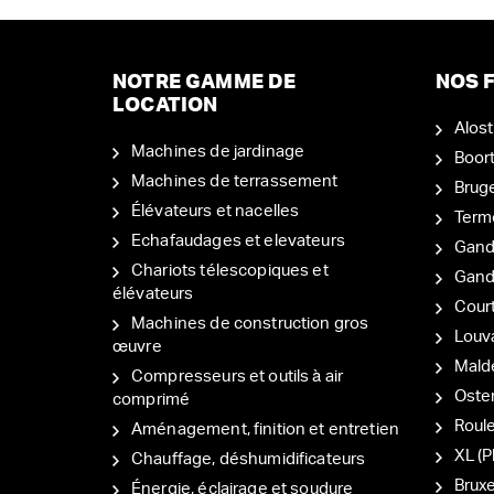
NOTRE GAMME DE
NOS F
LOCATION
Alost
Machines de jardinage
Boor
Machines de terrassement
Brug
Élévateurs et nacelles
Term
Echafaudages et elevateurs
Gand
Chariots télescopiques et
Gan
élévateurs
Court
Machines de construction gros
Louv
œuvre
Mal
Compresseurs et outils à air
Oste
comprimé
Roul
Aménagement, finition et entretien
XL (P
Chauffage, déshumidificateurs
Bruxe
Énergie, éclairage et soudure