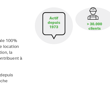
Actif
depuis
> 30.000
1973
clients
iale 100%
e location
ion, la
contribuent à
 depuis
oche