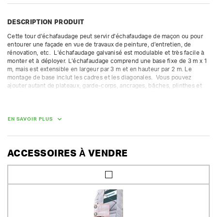
DESCRIPTION PRODUIT
Cette tour d'échafaudage peut servir d'échafaudage de maçon ou pour 
entourer une façade en vue de travaux de peinture, d'entretien, de 
rénovation, etc.  L'échafaudage galvanisé est modulable et très facile à 
monter et à déployer. L'échafaudage comprend une base fixe de 3 m x 1 
m, mais est extensible en largeur par 3 m et en hauteur par 2 m. Le 
montage de base inclut les cadres et les diagonales.  Vous pouvez 
ajouter autant de plateaux, garde-corps, ancrages, bâches, plinthes et 
stabilisateurs que vous souhaitez. Nous vous conseillons avec plaisir 
pour une structure correcte.

La caution des pièces gratuites n'est pas compris dans la caution 
proposée. Nous facturons une caution supplémentaire pour les autres 
EN SAVOIR PLUS
pièces.

Classe 4 (300 kg/m²) - fourni avec les cadres ouverts et fermés.  
Convient uniquement pour une installation fixe.
ACCESSOIRES À VENDRE