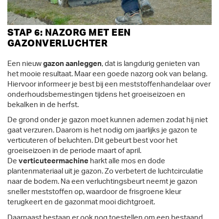
STAP 6: NAZORG MET EEN
GAZONVERLUCHTER
Een nieuw
gazon aanleggen
, dat is langdurig genieten van
het mooie resultaat. Maar een goede nazorg ook van belang.
Hiervoor informeer je best bij een meststoffenhandelaar over
onderhoudsbemestingen tijdens het groeiseizoen en
bekalken in de herfst.
De grond onder je gazon moet kunnen ademen zodat hij niet
gaat verzuren. Daarom is het nodig om jaarlijks je gazon te
verticuteren of beluchten. Dit gebeurt best voor het
groeiseizoen in de periode maart of april.
De
verticuteermachine
harkt alle mos en dode
plantenmateriaal uit je gazon. Zo verbetert de luchtcirculatie
naar de bodem. Na een verluchtingsbeurt neemt je gazon
sneller meststoffen op, waardoor de frisgroene kleur
terugkeert en de gazonmat mooi dichtgroeit.
Daarnaast bestaan er ook nog toestellen om een bestaand